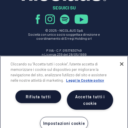
SEGUICI SU
© 2025 -
NICOLAUS SpA
Società con unico socio soggetta a direzione e
coordinamento di Erregi Holding srl
P.IVA - C.F. 01517830749
n Licenza 239 del 28/05/1999
REA 70077 - Reg.Impr. di BRINDISI n.01517830749
Cap.Soc. Euro 100.000,00 i.v.
Cliccando su “Accetta tutti i cookie”, l'utente accetta di
memorizzare i cookie sul dispositivo per migliorare la
NICOLAUS
navigazione del sito, analizzare l'utilizzo del sito e assistere
nelle nostre attività di marketing.
Leggi la Cookie policy
AREA RISERVATA
Rifiuta tutti
Accetta tutti i
cookie
NOTE LEGALI
Impostazioni cookie