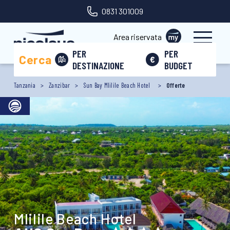
0831 301009
Area riservata
PER
PER
Cerca
DESTINAZIONE
BUDGET
Tanzania
Zanzibar
Sun Bay Mlilile Beach Hotel
Offerte
Mlilile Beach Hotel