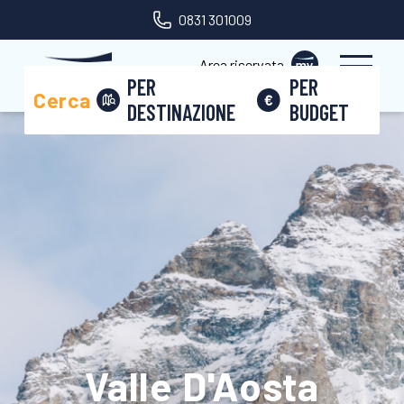
0831 301009
Area riservata
PER
PER
Cerca
DESTINAZIONE
BUDGET
Valle D'Aosta