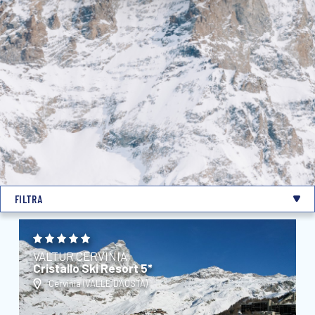
FILTRA
VALTUR CERVINIA
Cristallo Ski Resort 5*
Cervinia (
VALLE D'AOSTA
)