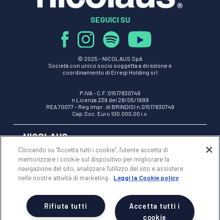
SEGUICI SU
© 2025 -
NICOLAUS SpA
Società con unico socio soggetta a direzione e
coordinamento di Erregi Holding srl
P.IVA - C.F. 01517830749
n Licenza 239 del 28/05/1999
REA 70077 - Reg.Impr. di BRINDISI n.01517830749
Cap.Soc. Euro 100.000,00 i.v.
NICOLAUS
Cliccando su “Accetta tutti i cookie”, l'utente accetta di
memorizzare i cookie sul dispositivo per migliorare la
AREA RISERVATA
navigazione del sito, analizzare l'utilizzo del sito e assistere
nelle nostre attività di marketing.
Leggi la Cookie policy
NOTE LEGALI
Rifiuta tutti
Accetta tutti i
cookie