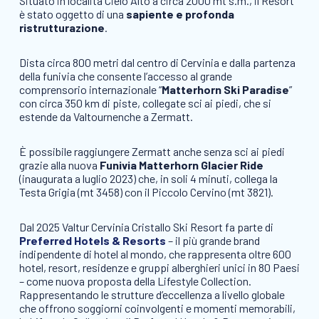
Situato in località Cielo Alto a circa 2000 mt s.m., il Resort
è stato oggetto di una
sapiente e profonda
ristrutturazione
.
Dista circa 800 metri dal centro di Cervinia e dalla partenza
della funivia che consente l’accesso al grande
comprensorio internazionale “
Matterhorn Ski Paradise
”
con circa 350 km di piste, collegate sci ai piedi, che si
estende da Valtournenche a Zermatt.
È possibile raggiungere Zermatt anche senza sci ai piedi
grazie alla nuova
Funivia Matterhorn Glacier Ride
(inaugurata a luglio 2023) che, in soli 4 minuti, collega la
Testa Grigia (mt 3458) con il Piccolo Cervino (mt 3821).
Dal 2025 Valtur Cervinia Cristallo Ski Resort fa parte di
Preferred Hotels & Resorts
– il più grande brand
indipendente di hotel al mondo, che rappresenta oltre 600
hotel, resort, residenze e gruppi alberghieri unici in 80 Paesi
– come nuova proposta della Lifestyle Collection.
Rappresentando le strutture d’eccellenza a livello globale
che offrono soggiorni coinvolgenti e momenti memorabili,