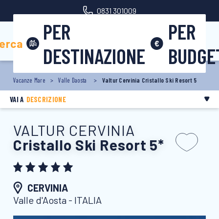
0831 301009
PER
PER
Area riservata
erca
DESTINAZIONE
BUDGE
Vacanze Mare
Valle Daosta
Valtur Cervinia Cristallo Ski Resort 5
VAI A
DESCRIZIONE
VALTUR CERVINIA
Cristallo Ski Resort 5*
CERVINIA
Valle d'Aosta - ITALIA