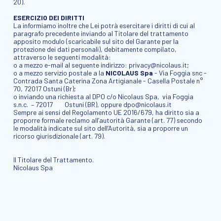
20).
ESERCIZIO DEI DIRITTI
La informiamo inoltre che Lei potrà esercitare i diritti di cui al
paragrafo precedente inviando al Titolare del trattamento
apposito modulo (scaricabile sul sito del Garante per la
protezione dei dati personali), debitamente compilato,
attraverso le seguenti modalità:
o
a mezzo e-mail al seguente indirizzo:
privacy@nicolaus.it
;
o
a mezzo servizio postale a la
NICOLAUS Spa
- Via Foggia snc -
Contrada Santa Caterina Zona Artigianale - Casella Postale n°
70, 72017 Ostuni (Br);
o
inviando una richiesta al DPO c/o Nicolaus Spa, via Foggia
s.n.c. – 72017 Ostuni (BR), oppure
dpo@nicolaus.it
Sempre ai sensi del Regolamento UE 2016/679, ha diritto sia a
proporre formale reclamo all’autorità Garante (art. 77) secondo
le modalità indicate sul sito dell’Autorità, sia a proporre un
ricorso giurisdizionale (art. 79).
Il Titolare del Trattamento.
Nicolaus Spa