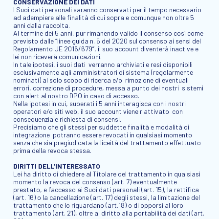
CONSERVAZIONE DEI DATI
I Suoi dati personali saranno conservati per il tempo necessario
ad adempiere alle finalità di cui sopra e comunque non oltre 5
anni dalla raccolta.
Al termine dei 5 anni, pur rimanendo valido il consenso così come
previsto dalle “linee guida n. 5 del 2020 sul consenso ai sensi del
Regolamento UE 2016/679”, il suo account diventerà inactive e
lei non riceverà comunicazioni.
In tale ipotesi, i suoi dati verranno archiviati e resi disponibili
esclusivamente agli amministratori di sistema (regolarmente
nominati) al solo scopo di ricerca e/o rimozione di eventuali
errori, correzione di procedure, messa a punto dei nostri sistemi
con alert al nostro DPO in caso di accesso.
Nella ipotesi in cui, superati i 5 anni interagisca con i nostri
operatori e/o siti web, il suo account viene riattivato con
consequenziale richiesta di consensi.
Precisiamo che gli stessi per suddette finalità e modalità di
integrazione potranno essere revocati in qualsiasi momento
senza che sia pregiudicata la liceità del trattamento effettuato
prima della revoca stessa.
DIRITTI DELL’INTERESSATO
Lei ha diritto di chiedere al Titolare del trattamento in qualsiasi
momento la revoca del consenso (art. 7) eventualmente
prestato, e l’accesso ai Suoi dati personali (art. 15), la rettifica
(art. 16) o la cancellazione (art. 17) degli stessi, la limitazione del
trattamento che lo riguardano (art.18) o di opporsi al loro
trattamento (art. 21), oltre al diritto alla portabilità dei dati (art.