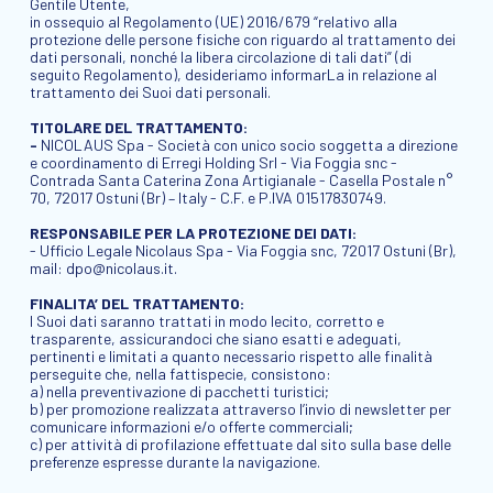
Gentile Utente,
in ossequio al Regolamento (UE) 2016/679 “relativo alla
protezione delle persone fisiche con riguardo al trattamento dei
dati personali, nonché la libera circolazione di tali dati” (di
seguito Regolamento), desideriamo informarLa in relazione al
trattamento dei Suoi dati personali.
TITOLARE DEL TRATTAMENTO:
-
NICOLAUS Spa - Società con unico socio soggetta a direzione
e coordinamento di Erregi Holding Srl - Via Foggia snc -
Contrada Santa Caterina Zona Artigianale - Casella Postale n°
70, 72017 Ostuni (Br) – Italy - C.F. e P.IVA 01517830749.
RESPONSABILE PER LA PROTEZIONE DEI DATI:
- Ufficio Legale Nicolaus Spa - Via Foggia snc, 72017 Ostuni (Br),
mail:
dpo@nicolaus.it
.
FINALITA’ DEL TRATTAMENTO:
I Suoi dati saranno trattati in modo lecito, corretto e
trasparente, assicurandoci che siano esatti e adeguati,
pertinenti e limitati a quanto necessario rispetto alle finalità
perseguite che, nella fattispecie, consistono:
a) nella preventivazione di pacchetti turistici;
b) per promozione realizzata attraverso l’invio di newsletter per
comunicare informazioni e/o offerte commerciali;
c) per attività di profilazione effettuate dal sito sulla base delle
preferenze espresse durante la navigazione.