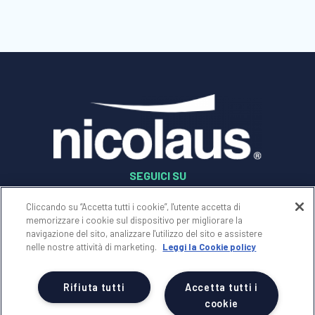
SEGUICI SU
Cliccando su “Accetta tutti i cookie”, l'utente accetta di
memorizzare i cookie sul dispositivo per migliorare la
© 2025 -
NICOLAUS SpA
navigazione del sito, analizzare l'utilizzo del sito e assistere
Società con unico socio soggetta a direzione e
nelle nostre attività di marketing.
Leggi la Cookie policy
coordinamento di Erregi Holding srl
P.IVA - C.F. 01517830749
Rifiuta tutti
Accetta tutti i
n Licenza 239 del 28/05/1999
REA 70077 - Reg.Impr. di BRINDISI n.01517830749
cookie
Cap.Soc. Euro 100.000,00 i.v.