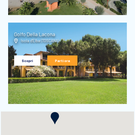
Golfo Della Lacona
Isola d'Elba (
TOSCANA
)
Scopri
Parti ora