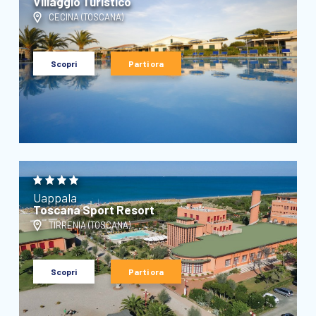
Villaggio Turistico
CECINA (
TOSCANA
)
Scopri
Parti ora
Uappala
Toscana Sport Resort
TIRRENIA (
TOSCANA
)
Scopri
Parti ora