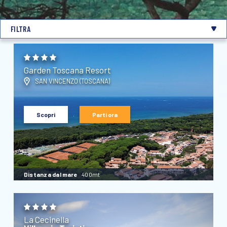
FILTRA
Garden Toscana Resort
SAN VINCENZO (
TOSCANA
)
Scopri
Parti ora
Distanza dal mare
400mt
La Cecinella