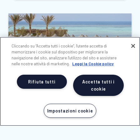
Cliccando su “Accetta tutti i cookie”, l'utente accetta di
memorizzare i cookie sul dispositivo per migliorare la
navigazione del sito, analizzare l'utilizzo del sito e assistere
nelle nostre attività di marketing.
Leggi la Cookie policy
Garden Dream
Rifiuta tutti
Accetta tutti i
cookie
Lagoon
Mersa Nakari (
MARSA ALAM
)
Impostazioni cookie
Scopri