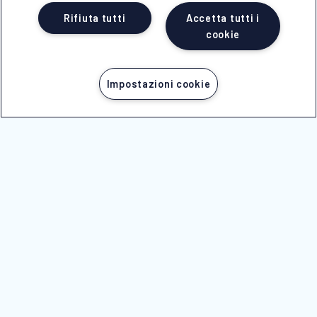
Rifiuta tutti
Accetta tutti i
cookie
Impostazioni cookie
PARTI ORA
SEGUICI SU
© 2025 -
NICOLAUS SpA
Società con unico socio soggetta a direzione e
coordinamento di Erregi Holding srl
P.IVA - C.F. 01517830749
n Licenza 239 del 28/05/1999
REA 70077 - Reg.Impr. di BRINDISI n.01517830749
Cap.Soc. Euro 100.000,00 i.v.