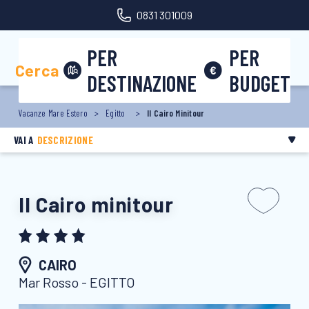
0831 301009
Area riservata
PER
PER
Cerca
DESTINAZIONE
BUDGET
Vacanze Mare Estero
Egitto
Il Cairo Minitour
VAI A
DESCRIZIONE
Il Cairo minitour
CAIRO
Mar Rosso - EGITTO