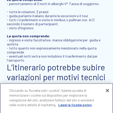
- pernottamento di 3 notti in alberghi 4*. Tassa di soggiorno.
- tutte le colazioni, 2 pranzi
- guida parlante italiano durante le escursioni e il tour
- tutti i trasferimenti e visite in minibus o pullman con A/C
secondo il numero di partecipanti
- visto d'ingresso
La quota non comprende:
- ingressi e visite facoltative, mance obbligatorie per guida e
autista
- tutto quanto non espressamente menzionato nella quota
comprende
- eventuali notti extra non includono il trasferimento da/per
l'aeroporto
L’itinerario potrebbe subire
variazioni per motivi tecnici
o di gestione dei siti.
Cliccando su “Accetta tutti i cookie”, l'utente accetta di
memorizzare i cookie sul dispositivo per migliorare la
navigazione del sito, analizzare l'utilizzo del sito e assistere
nelle nostre attività di marketing.
Leggi la Cookie policy