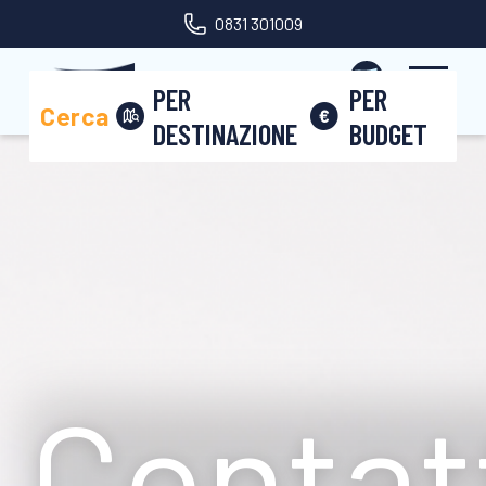
0831 301009
Area riservata
PER
PER
Cerca
DESTINAZIONE
BUDGET
Contat