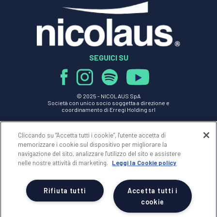
SEGUICI SU
© 2025 -
NICOLAUS SpA
Società con unico socio soggetta a direzione e
coordinamento di Erregi Holding srl
P.IVA - C.F. 01517830749
Cliccando su “Accetta tutti i cookie”, l'utente accetta di
n Licenza 239 del 28/05/1999
REA 70077 - Reg.Impr. di BRINDISI n.01517830749
memorizzare i cookie sul dispositivo per migliorare la
Cap.Soc. Euro 100.000,00 i.v.
navigazione del sito, analizzare l'utilizzo del sito e assistere
nelle nostre attività di marketing.
Leggi la Cookie policy
NICOLAUS
Rifiuta tutti
Accetta tutti i
AREA RISERVATA
cookie