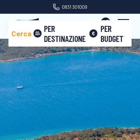
0831 301009
Area riservata
PER
PER
Cerca
DESTINAZIONE
BUDGET