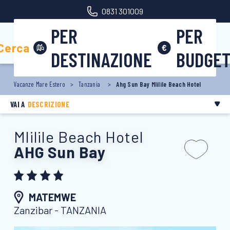
0831 301009
PER
PER
Area riservata
Cerca
DESTINAZIONE
BUDGE
Vacanze Mare Estero
Tanzania
Ahg Sun Bay Mlilile Beach Hotel
VAI A
DESCRIZIONE
Mlilile Beach Hotel
AHG Sun Bay
MATEMWE
Zanzibar - TANZANIA