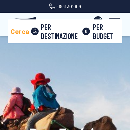
0831 301009
Area riservata
PER
PER
Cerca
DESTINAZIONE
BUDGET