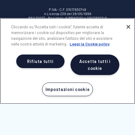
P.IVA - C.F. 01517830749
n Licenza 239 del 28/05/1999
REA 70077 - Reg.Impr. di BRINDISI n.01517830749
Cap.Soc. Euro 100.000,00 i.v.
Cliccando su “Accetta tutti i cookie”, l'utente accetta di
memorizzare i cookie sul dispositivo per migliorare la
NICOLAUS
navigazione del sito, analizzare l'utilizzo del sito e assistere
nelle nostre attività di marketing.
Leggi la Cookie policy
AREA RISERVATA
Rifiuta tutti
Accetta tutti i
NOTE LEGALI
cookie
Impostazioni cookie