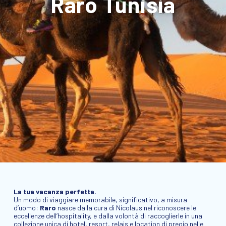
Raro Tunisia
La tua vacanza perfetta.
Un modo di viaggiare memorabile, significativo, a misura
d’uomo:
Raro
nasce dalla cura di Nicolaus nel riconoscere le
eccellenze dell’hospitality, e dalla volontà di raccoglierle in una
collezione unica di hotel, resort, relais e location di pregio nelle