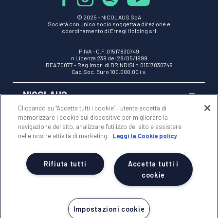
© 2025 -
NICOLAUS SpA
Società con unico socio soggetta a direzione e
coordinamento di Erregi Holding srl
P.IVA - C.F. 01517830749
n Licenza 239 del 28/05/1999
REA 70077 - Reg.Impr. di BRINDISI n.01517830749
Cap.Soc. Euro 100.000,00 i.v.
NICOLAUS
Cliccando su “Accetta tutti i cookie”, l'utente accetta di
memorizzare i cookie sul dispositivo per migliorare la
AREA RISERVATA
navigazione del sito, analizzare l'utilizzo del sito e assistere
nelle nostre attività di marketing.
Leggi la Cookie policy
NOTE LEGALI
Rifiuta tutti
Accetta tutti i
cookie
Impostazioni cookie