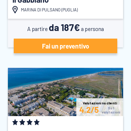
MARINA DI PULSANO (
PUGLIA
)
da 187€
A partire
a persona
Fai un preventivo
Valutazioni ns clienti
4.2/5
Su 1
valutazioni