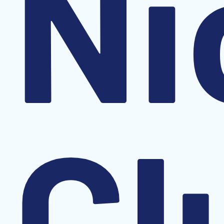
Ni
Cl