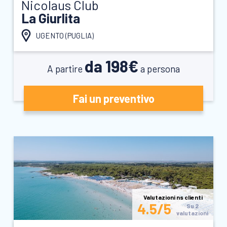
Nicolaus Club
La Giurlita
UGENTO (
PUGLIA
)
da 198€
A partire
a persona
Fai un preventivo
Valutazioni ns clienti
4.5/5
Su 2
valutazioni