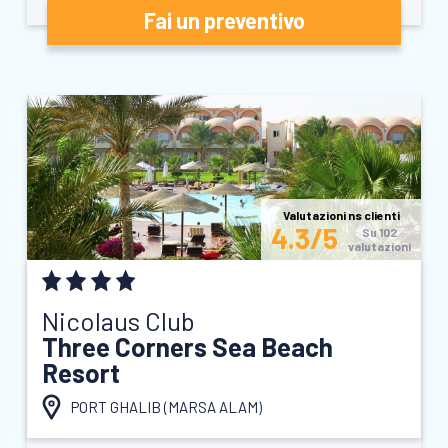
Fai un preventivo
Valutazioni ns clienti
4.3/5
Su 102
valutazioni
Nicolaus Club
Three Corners Sea Beach
Resort
PORT GHALIB (
MARSA ALAM
)