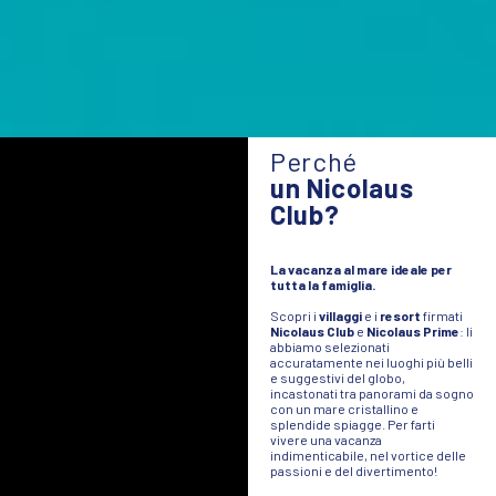
Perché
un Nicolaus
Club?
La vacanza al mare ideale per
tutta la famiglia.
Scopri i
villaggi
e i
resort
firmati
Nicolaus Club
e
Nicolaus Prime
: li
abbiamo selezionati
accuratamente nei luoghi più belli
e suggestivi del globo,
incastonati tra panorami da sogno
con un mare cristallino e
splendide spiagge. Per farti
vivere una vacanza
indimenticabile, nel vortice delle
passioni e del divertimento!