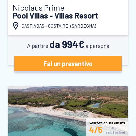
Nicolaus Prime
Pool Villas - Villas Resort
CASTIADAS - COSTA REI (
SARDEGNA
)
da 994€
A partire
a persona
Fai un preventivo
Valutazioni ns clienti
4/5
Su 1
valutazioni