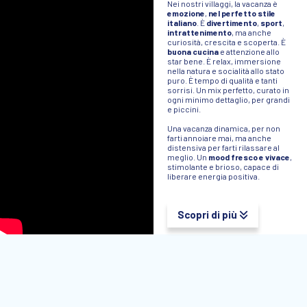
Nei nostri villaggi, la vacanza è
emozione
,
nel perfetto stile
italiano
. È
divertimento
,
sport
,
intrattenimento
, ma anche
curiosità, crescita e scoperta. È
buona cucina
e attenzione allo
star bene. È relax, immersione
nella natura e socialità allo stato
puro. È tempo di qualità e tanti
sorrisi. Un mix perfetto, curato in
ogni minimo dettaglio, per grandi
e piccini.
Una vacanza dinamica, per non
farti annoiare mai, ma anche
distensiva per farti rilassare al
meglio. Un
mood fresco e vivace
,
stimolante e brioso, capace di
liberare energia positiva.
Scopri di più