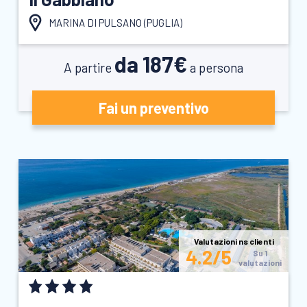
MARINA DI PULSANO (
PUGLIA
)
da 187€
A partire
a persona
Fai un preventivo
Valutazioni ns clienti
4.2/5
Su 1
valutazioni