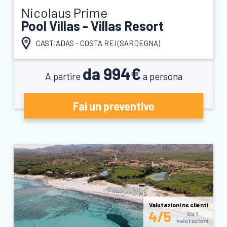
Nicolaus Prime
Pool Villas - Villas Resort
CASTIADAS - COSTA REI (
SARDEGNA
)
da 994€
A partire
a persona
Fai un preventivo
Valutazioni ns clienti
4/5
Su 1
valutazioni