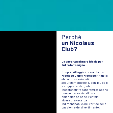
Perché
un Nicolaus
Club?
La vacanza al mare ideale per
tutta la famiglia.
Scopri i
villaggi
e i
resort
firmati
Nicolaus Club
e
Nicolaus Prime
: li
abbiamo selezionati
accuratamente nei luoghi più belli
e suggestivi del globo,
incastonati tra panorami da sogno
con un mare cristallino e
splendide spiagge. Per farti
vivere una vacanza
indimenticabile, nel vortice delle
passioni e del divertimento!