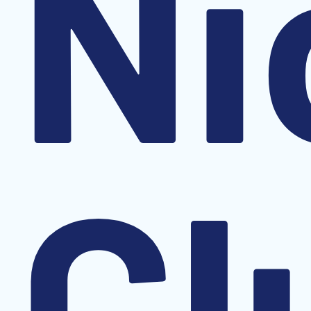
Ni
Cl