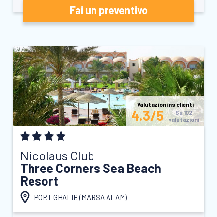
Fai un preventivo
Valutazioni ns clienti
4.3/5
Su 102
valutazioni
Nicolaus Club
Three Corners Sea Beach
Resort
PORT GHALIB (
MARSA ALAM
)