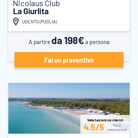
Nicolaus Club
La Giurlita
UGENTO (
PUGLIA
)
da 198€
A partire
a persona
Fai un preventivo
Valutazioni ns clienti
4.5/5
Su 2
valutazioni