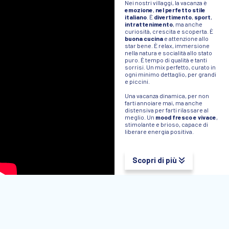
Nei nostri villaggi, la vacanza è
emozione
,
nel perfetto stile
italiano
. È
divertimento
,
sport
,
intrattenimento
, ma anche
curiosità, crescita e scoperta. È
buona cucina
e attenzione allo
star bene. È relax, immersione
nella natura e socialità allo stato
puro. È tempo di qualità e tanti
sorrisi. Un mix perfetto, curato in
ogni minimo dettaglio, per grandi
e piccini.
Una vacanza dinamica, per non
farti annoiare mai, ma anche
distensiva per farti rilassare al
meglio. Un
mood fresco e vivace
,
stimolante e brioso, capace di
liberare energia positiva.
Scopri di più