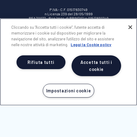
P.IVA - C.F. 01517830749
n Licenza 239 del 28/05/1999
REA 70077 - Reg.Impr. di BRINDISI n.01517830749
Cap.Soc. Euro 100.000,00 i.v.
Cliccando su “Accetta tutti i cookie”, l'utente accetta di
memorizzare i cookie sul dispositivo per migliorare la
NICOLAUS
navigazione del sito, analizzare l'utilizzo del sito e assistere
nelle nostre attività di marketing.
Leggi la Cookie policy
AREA RISERVATA
Rifiuta tutti
Accetta tutti i
NOTE LEGALI
cookie
Impostazioni cookie