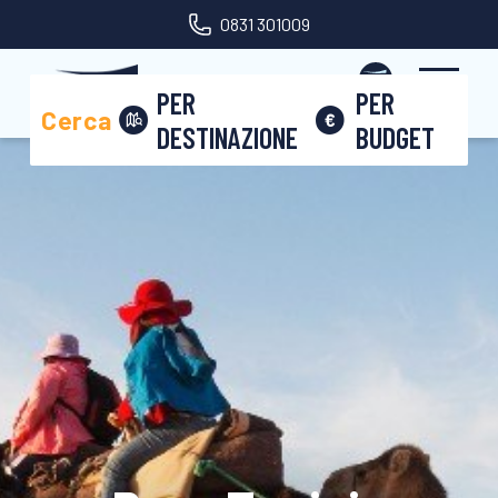
0831 301009
Area riservata
PER
PER
Cerca
DESTINAZIONE
BUDGET