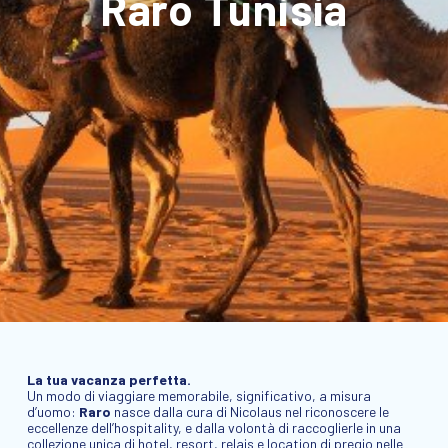
Raro Tunisia
La tua vacanza perfetta.
Un modo di viaggiare memorabile, significativo, a misura
d’uomo:
Raro
nasce dalla cura di Nicolaus nel riconoscere le
eccellenze dell’hospitality, e dalla volontà di raccoglierle in una
collezione unica di hotel, resort, relais e location di pregio nelle