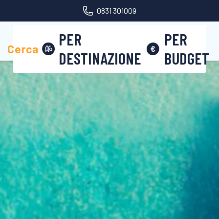
0831 301009
PER
PER
Area riservata
Cerca
DESTINAZIONE
BUDGET