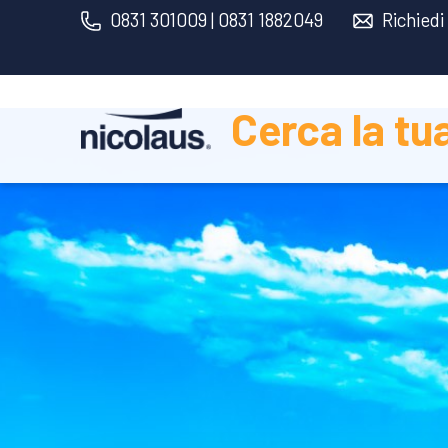
0831 301009 | 0831 1882049
Richiedi
Cerca la tu