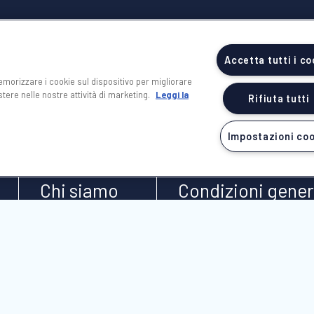
Accetta tutti i co
memorizzare i cookie sul dispositivo per migliorare
istere nelle nostre attività di marketing.
Leggi la
Rifiuta tutti
Impostazioni co
NICOLAUS
NOTE LEGAL
Chi siamo
Condizioni gener
Nicolaus 2026
Catalogo
Nicolaus
Condizioni gener
Club 2026
Nicolaus 2025
Catalogo
Condizioni Gener
Valtur 2026
Valtur 2026