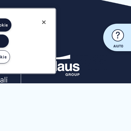
okie
okie
I
ali
ali
ali
NICOLAUS È ASSOCIATA