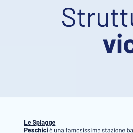
Strut
vi
Le Spiagge
Peschici
è una famosissima stazione balne