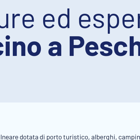
ture ed espe
cino a Pesch
are dotata di porto turistico, alberghi, campings 