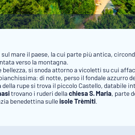
ul mare il paese, la cui parte più antica, circond
ntata verso la montagna.
re bellezza, si snoda attorno a vicoletti su cui af
bianchissima: di notte, perso il fondale azzurro del
ella rupe si trova il piccolo Castello, databile int
nasi
trovano i ruderi della
chiesa S. Maria
, parte 
azia benedettina sulle
isole Trèmiti
.