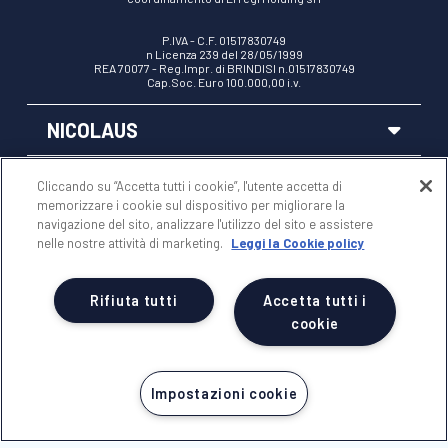
P.IVA - C.F. 01517830749
n Licenza 239 del 28/05/1999
REA 70077 - Reg.Impr. di BRINDISI n.01517830749
Cap.Soc. Euro 100.000,00 i.v.
NICOLAUS
AREA RISERVATA
Cliccando su “Accetta tutti i cookie”, l'utente accetta di
memorizzare i cookie sul dispositivo per migliorare la
navigazione del sito, analizzare l'utilizzo del sito e assistere
NOTE LEGALI
nelle nostre attività di marketing.
Leggi la Cookie policy
Rifiuta tutti
Accetta tutti i
cookie
Impostazioni cookie