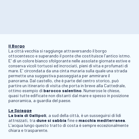
Il Borgo
La città vecchia si raggiunge attraversando il borgo
ottocentesco e superando il ponte che costituisce l'antico istmo.
E' di un colore bianco sfolgorante nelle assolate giornate estive e
conserva vicoli tortuosi ed incrociati, pieni di vita e profumati di
mare. E' circondata da una cinta muraria sulla quale una strada
permette una suggestiva passeggiata per ammirare il
panorama. Dal castello, che è parte del centro storico, può
partire un itinerario di visita che porta in breve alla Cattedrale,
ottimo esempio di
barocco salentino
. Numerose le chiese,
quasi tutte edificate non distanti dal mare e spesso in posizione
panoramica, a guardia del paese.
Le Spiagge
La baia di Gallipoli
, a sud della città, è un susseguirsi di lidi
attrezzati, tra
dune si sabbia
fine e
macchia mediterranea
.
L'acqua lungo questo tratto di costa è sempre eccezionalmente
chiara e trasparente.