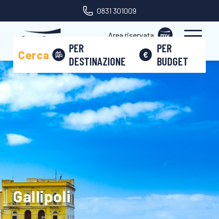
0831 301009
Area riservata
PER
PER
Cerca
DESTINAZIONE
BUDGET
Gallipoli