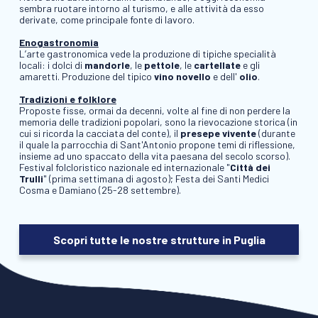
sembra ruotare intorno al turismo, e alle attività da esso
derivate, come principale fonte di lavoro.
Enogastronomia
L’arte gastronomica vede la produzione di tipiche specialità
locali: i dolci di
mandorle
, le
pettole
, le
cartellate
e gli
amaretti. Produzione del tipico
vino novello
e dell'
olio
.
Tradizioni e folklore
Proposte fisse, ormai da decenni, volte al fine di non perdere la
memoria delle tradizioni popolari, sono la rievocazione storica (in
cui si ricorda la cacciata del conte), il
presepe
vivente
(durante
il quale la parrocchia di Sant'Antonio propone temi di riflessione,
insieme ad uno spaccato della vita paesana del secolo scorso).
Festival folcloristico nazionale ed internazionale "
Città dei
Trulli
" (prima settimana di agosto); Festa dei Santi Medici
Cosma e Damiano (25-28 settembre).
Scopri tutte le nostre strutture in Puglia