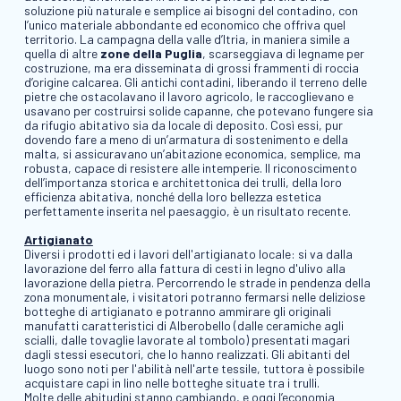
soluzione più naturale e semplice ai bisogni del contadino, con
l’unico materiale abbondante ed economico che offriva quel
territorio. La campagna della valle d’Itria, in maniera simile a
quella di altre
zone della Puglia
, scarseggiava di legname per
costruzione, ma era disseminata di grossi frammenti di roccia
d’origine calcarea. Gli antichi contadini, liberando il terreno delle
pietre che ostacolavano il lavoro agricolo, le raccoglievano e
usavano per costruirsi solide capanne, che potevano fungere sia
da rifugio abitativo sia da locale di deposito. Così essi, pur
dovendo fare a meno di un’armatura di sostenimento e della
malta, si assicuravano un’abitazione economica, semplice, ma
robusta, capace di resistere alle intemperie. Il riconoscimento
dell’importanza storica e architettonica dei trulli, della loro
efficienza abitativa, nonché della loro bellezza estetica
perfettamente inserita nel paesaggio, è un risultato recente.
Artigianato
Diversi i prodotti ed i lavori dell'artigianato locale: si va dalla
lavorazione del ferro alla fattura di cesti in legno d'ulivo alla
lavorazione della pietra. Percorrendo le strade in pendenza della
zona monumentale, i visitatori potranno fermarsi nelle deliziose
botteghe di artigianato e potranno ammirare gli originali
manufatti caratteristici di Alberobello (dalle ceramiche agli
scialli, dalle tovaglie lavorate al tombolo) presentati magari
dagli stessi esecutori, che lo hanno realizzati. Gli abitanti del
luogo sono noti per l'abilità nell'arte tessile, tuttora è possibile
acquistare capi in lino nelle botteghe situate tra i trulli.
Molte delle abitudini stanno cambiando, e oggi l’economia