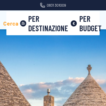
0831 301009
PER
PER
Area riservata
Cerca
DESTINAZIONE
BUDGET