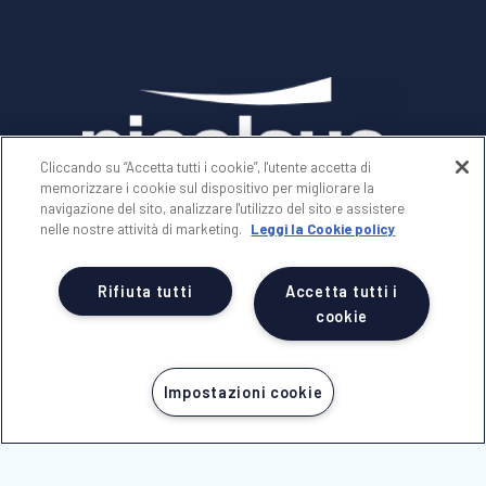
Cliccando su “Accetta tutti i cookie”, l'utente accetta di
memorizzare i cookie sul dispositivo per migliorare la
SEGUICI SU
navigazione del sito, analizzare l'utilizzo del sito e assistere
nelle nostre attività di marketing.
Leggi la Cookie policy
© 2025 -
NICOLAUS SpA
Rifiuta tutti
Accetta tutti i
Società con unico socio soggetta a direzione e
cookie
coordinamento di Erregi Holding srl
P.IVA - C.F. 01517830749
n Licenza 239 del 28/05/1999
Impostazioni cookie
REA 70077 - Reg.Impr. di BRINDISI n.01517830749
Cap.Soc. Euro 100.000,00 i.v.
NICOLAUS