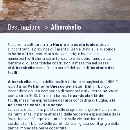
Destinazione
Alberobello
Nella zona collinare tra la
Murgia
e la
costa ionica
, dove
s’incontrano le province di Taranto, Bari e Brindisi, si distende
la
Valle d’Itria
, costellata dai coni grigi e bianchi dei
numerosi
trulli
che la caratterizzano e rendono famosa. La
densità di queste tipiche costruzioni è massima nel paese
di
Alberobello
che si fregia perciò del ruolo di “
capitale dei
trulli
”.
Alberobello
, regina delle località turistiche pugliesi dal 1996 è
iscritta nel
Patrimonio Unesco per i suoi trulli
. Il borgo,
circondato da una campagna di mandorli e ulivi detta
Selva
ne
conta circa 1500. Oltre alla forma,
la particolarità dei
trulli,
massima espressione dell’arte contadina di Puglia,
sta
nell’essere costruiti a secco.
La visita della città, più che nelle singole emergenze trae valore
dall’ambiente, in parte alterato dalle moderne espansioni e dalla
“valorizzazione” legata al turismo: sulle vie lastricate e
cordonate, il bianco delle pareti dei trulli gioca con il grigio della
pietra impiagata per le coperture.