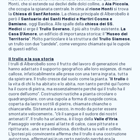
Monti, che si estende sui declivi delle dolci colline, a
Aia Piccola
,
che occupa la spianata centrale. In cima al
rione Monti
si trova
la
Chiesa di Sant’Antonio
. La chiesa principale di Alberobello è
però il
Santuario dei Santi Medici e Martiri Cosma e
Damiano
, oggi Basilica. Alle spalle della
chiesa dei SS.
Medici
si erge il
Trullo Sovrano
, il più alto trullo esistente.
La
Casa D’Amore
, un edificio di importanza storica; il “
Museo del
Territorio
”. Molto particolare è la struttura del
Trullo Siamese
,
un trullo con due “candele”, come vengono chiamate qui le cupole
di questi edifici.
Il trullo e la sua storia
I trulli di Alberobello sono il frutto del lavoro di generazioni che
hanno adattato il supporto geografico alle loro esigenze, di mani
callose, infaticabilmente alle prese con una terra ingrata, tutta
da spietrare. Il trullo cresce dal suolo come la pianta. “
Il trullo
è
la vita di chi lo ha abitato e lo abita, non tanto perché qui l’uomo
ha il cuore di pietra, ma essenzialmente perché qui il trullo ha il
cuore dell’uomo”. Costruzioni rustiche a pianta circolare o
quadrangolare, con una cupola a forma di cuspide conica,
coperta da lastre sottili di pietre, chiamate chianche o
chiancarelle. Sistemate a secco, in modo da poter essere
smontate velocemente.. “c’è il sangue e il sudore dei nostri
antenati lì”. Il trullo ha un’anima, è il logo della
Valle d’Itria
.
Paesaggio verde e paesi al latte di calce, case pitturate e
ripitturate…una terra silenziosa, distribuita su valli e colline.
L’ipotesi più convincente afferma che il trullo è una costruzione
autoctona, affermatasi in un certo periodo perché era la