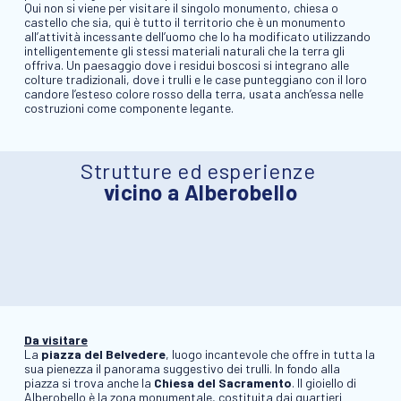
Qui non si viene per visitare il singolo monumento, chiesa o
castello che sia, qui è tutto il territorio che è un monumento
all’attività incessante dell’uomo che lo ha modificato utilizzando
intelligentemente gli stessi materiali naturali che la terra gli
offriva. Un paesaggio dove i residui boscosi si integrano alle
colture tradizionali, dove i trulli e le case punteggiano con il loro
candore l’esteso colore rosso della terra, usata anch’essa nelle
costruzioni come componente legante.
Strutture ed esperienze
vicino a Alberobello
Da visitare
La
piazza del Belvedere
, luogo incantevole che offre in tutta la
sua pienezza il panorama suggestivo dei trulli. In fondo alla
piazza si trova anche la
Chiesa del Sacramento
. Il gioiello di
Alberobello è la zona monumentale, costituita dai quartieri