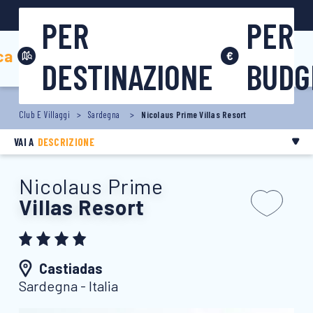
0831 301009
PER
PER
Area riservata
ca
DESTINAZIONE
BUDG
Club E Villaggi
Sardegna
Nicolaus Prime Villas Resort
VAI A
DESCRIZIONE
Nicolaus Prime
Villas Resort
Castiadas
Sardegna - Italia