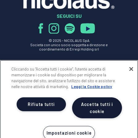
SEGUICI SU
© 2025 -
NICOLAUS SpA
Società con unico socio soggetta a direzione e
coordinamento di Erregi Holding srl
P.IVA - C.F. 01517830749
n Licenza 239 del 28/05/1999
Cliccando su “Accetta tutti i cookie”, l'utente accetta di
REA 70077 - Reg.Impr. di BRINDISI n.01517830749
memorizzare i cookie sul dispositivo per migliorare la
Cap.Soc. Euro 100.000,00 i.v.
navigazione del sito, analizzare l'utilizzo del sito e assistere
nelle nostre attività di marketing.
Leggi la Cookie policy
NICOLAUS
AREA RISERVATA
Rifiuta tutti
Accetta tutti i
cookie
NOTE LEGALI
Impostazioni cookie