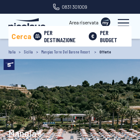
0831 301009
Area riservata
PER
PER
Cerca
DESTINAZIONE
BUDGET
Italia
Sicilia
Mangias Torre Del Barone Resort
Offerte
Mangia's