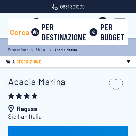
0831 301009
Area riservata
PER
PER
Cerca
DESTINAZIONE
BUDGET
Vacanze Mare
Sicilia
Acacia Marina
VAI A
DESCRIZIONE
Acacia Marina
Ragusa
Sicilia - Italia