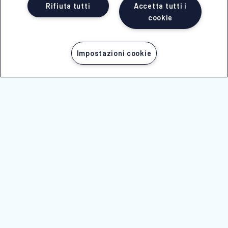
Rifiuta tutti
Accetta tutti i
cookie
Impostazioni cookie
CHIAMA ORA
SEGUICI SU
© 2025 -
NICOLAUS SpA
Società con unico socio soggetta a direzione e
coordinamento di Erregi Holding srl
P.IVA - C.F. 01517830749
n Licenza 239 del 28/05/1999
REA 70077 - Reg.Impr. di BRINDISI n.01517830749
Cap.Soc. Euro 100.000,00 i.v.
NICOLAUS