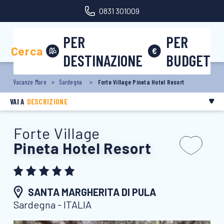
0831 301009
Area riservata
PER
PER
Cerca
DESTINAZIONE
BUDGET
Vacanze Mare
Sardegna
Forte Village Pineta Hotel Resort
VAI A
DESCRIZIONE
Forte Village
Pineta Hotel Resort
SANTA MARGHERITA DI PULA
Sardegna - ITALIA