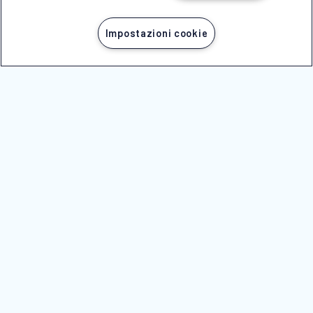
Impostazioni cookie
CHIAMA ORA
SEGUICI SU
© 2025 -
NICOLAUS SpA
Società con unico socio soggetta a direzione e
coordinamento di Erregi Holding srl
P.IVA - C.F. 01517830749
n Licenza 239 del 28/05/1999
REA 70077 - Reg.Impr. di BRINDISI n.01517830749
Cap.Soc. Euro 100.000,00 i.v.
NICOLAUS
AREA RISERVATA