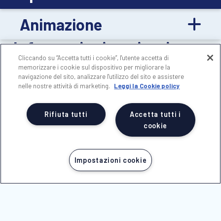
Animazione
Informazioni aggiuntive
Cliccando su “Accetta tutti i cookie”, l'utente accetta di
memorizzare i cookie sul dispositivo per migliorare la
Il soggiorno in Bed &
navigazione del sito, analizzare l'utilizzo del sito e assistere
nelle nostre attività di marketing.
Leggi la Cookie policy
Breakfast
prevede
Rifiuta tutti
Accetta tutti i
pernottamento e prima
cookie
colazione.
Impostazioni cookie
Il soggiorno in Mezza
CHIAMA ORA
Pensione
inizia con la
cena del giorno di