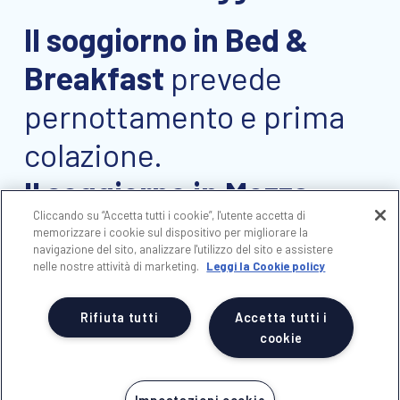
Il soggiorno in Bed &
Breakfast
prevede
pernottamento e prima
colazione.
Il soggiorno in Mezza
Cliccando su “Accetta tutti i cookie”, l'utente accetta di
Pensione
inizia con la
memorizzare i cookie sul dispositivo per migliorare la
navigazione del sito, analizzare l'utilizzo del sito e assistere
cena del giorno di arrivo e
nelle nostre attività di marketing.
Leggi la Cookie policy
termina con la colazione
Rifiuta tutti
Accetta tutti i
del giorno di partenza.
cookie
Il soggiorno in