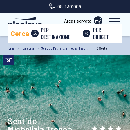
0831 301009
Area riservata
PER
PER
Cerca
DESTINAZIONE
BUDGET
Italia
Calabria
Sentido Michelizia Tropea Resort
Offerte
Sentido
Michelizia Tropea