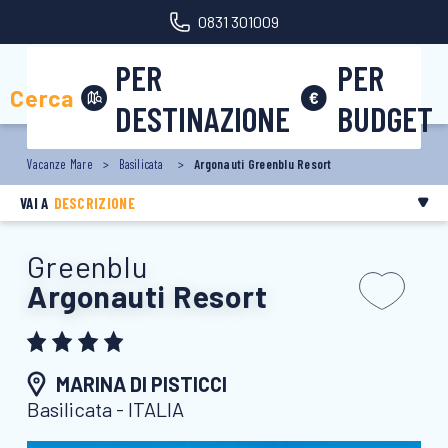
0831 301009
PER
PER
Area riservata
Cerca
DESTINAZIONE
BUDGET
Vacanze Mare
Basilicata
Argonauti Greenblu Resort
VAI A
DESCRIZIONE
Greenblu
Argonauti Resort
MARINA DI PISTICCI
Basilicata - ITALIA