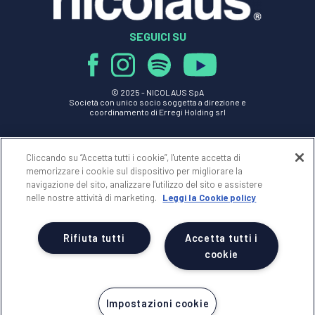
SEGUICI SU
© 2025 -
NICOLAUS SpA
Società con unico socio soggetta a direzione e
coordinamento di Erregi Holding srl
P.IVA - C.F. 01517830749
n Licenza 239 del 28/05/1999
Cliccando su “Accetta tutti i cookie”, l'utente accetta di
REA 70077 - Reg.Impr. di BRINDISI n.01517830749
memorizzare i cookie sul dispositivo per migliorare la
Cap.Soc. Euro 100.000,00 i.v.
navigazione del sito, analizzare l'utilizzo del sito e assistere
nelle nostre attività di marketing.
Leggi la Cookie policy
NICOLAUS
AREA RISERVATA
Rifiuta tutti
Accetta tutti i
cookie
NOTE LEGALI
Impostazioni cookie