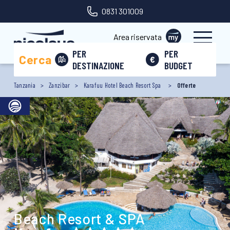
0831 301009
Area riservata
PER
PER
Cerca
DESTINAZIONE
BUDGET
Tanzania
Zanzibar
Karafuu Hotel Beach Resort Spa
Offerte
Beach Resort & SPA