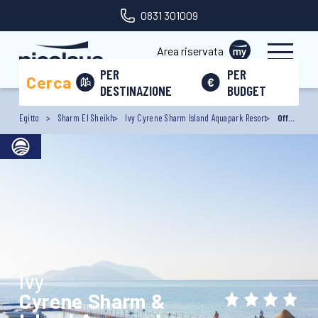
0831 301009
Area riservata
PER
PER
Cerca
DESTINAZIONE
BUDGET
Egitto
Sharm El Sheikh
Ivy Cyrene Sharm Island Aquapark Resort
Offerte
Ivy
Cyrene Sharm &