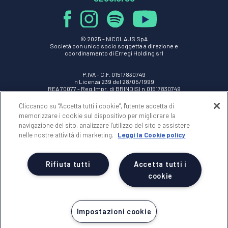
© 2025 -
NICOLAUS SpA
Società con unico socio soggetta a direzione e
coordinamento di Erregi Holding srl
P.IVA - C.F. 01517830749
n Licenza 239 del 28/05/1999
REA 70077 - Reg.Impr. di BRINDISI n.01517830749
Cap.Soc. Euro 100.000,00 i.v.
Cliccando su “Accetta tutti i cookie”, l'utente accetta di
memorizzare i cookie sul dispositivo per migliorare la
NICOLAUS
navigazione del sito, analizzare l'utilizzo del sito e assistere
nelle nostre attività di marketing.
Leggi la Cookie policy
AREA RISERVATA
Rifiuta tutti
Accetta tutti i
NOTE LEGALI
cookie
Impostazioni cookie