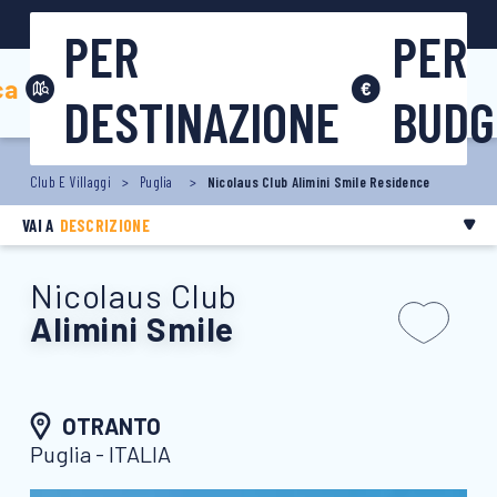
0831 301009
PER
PER
Area riservata
ca
DESTINAZIONE
BUDG
Club E Villaggi
Puglia
Nicolaus Club Alimini Smile Residence
VAI A
DESCRIZIONE
Nicolaus Club
Alimini Smile
OTRANTO
Puglia - ITALIA