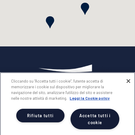
Cliccando su “Accetta tutti i cookie”, l'utente accetta di
memorizzare i cookie sul dispositivo per migliorare la
navigazione del sito, analizzare l'utilizzo del sito e assistere
nelle nostre attività di marketing.
Leggi la Cookie policy
SEGUICI SU
Rifiuta tutti
Accetta tutti i
cookie
© 2025 -
NICOLAUS SpA
Società con unico socio soggetta a direzione e
coordinamento di Erregi Holding srl