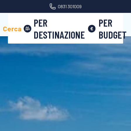
0831 301009
PER
PER
Area riservata
Cerca
DESTINAZIONE
BUDGET