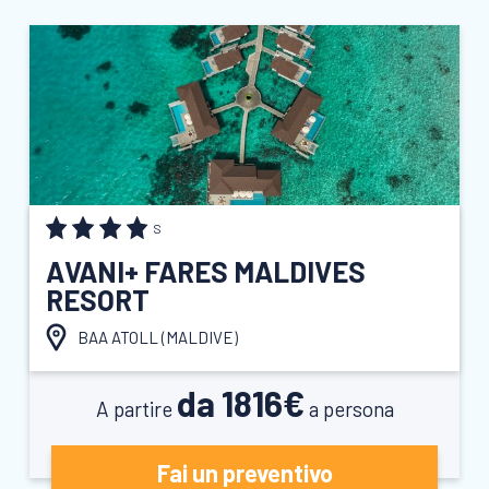
S
AVANI+ FARES MALDIVES
RESORT
BAA ATOLL (
MALDIVE
)
da 1816€
A partire
a persona
Fai un preventivo