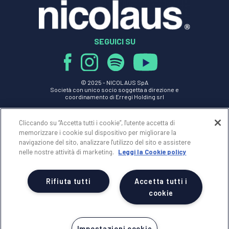
SEGUICI SU
© 2025 -
NICOLAUS SpA
Società con unico socio soggetta a direzione e
coordinamento di Erregi Holding srl
P.IVA - C.F. 01517830749
Cliccando su “Accetta tutti i cookie”, l'utente accetta di
n Licenza 239 del 28/05/1999
memorizzare i cookie sul dispositivo per migliorare la
REA 70077 - Reg.Impr. di BRINDISI n.01517830749
Cap.Soc. Euro 100.000,00 i.v.
navigazione del sito, analizzare l'utilizzo del sito e assistere
nelle nostre attività di marketing.
Leggi la Cookie policy
NICOLAUS
Rifiuta tutti
Accetta tutti i
AREA RISERVATA
cookie
NOTE LEGALI
Impostazioni cookie