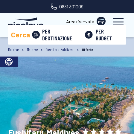
0831 301009
Area riservata
PER
PER
Cerca
DESTINAZIONE
BUDGET
Maldive
Maldive
Fushifaru Maldives
Offerte
Fushifaru Maldives